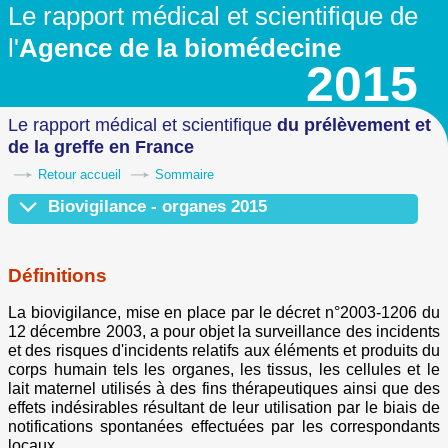
Le rapport médical et scientifique
de
l'
Agence de la biomédecine
2015
Le rapport médical et scientifique
du prélèvement
et
de la greffe en France
Retour accueil
Sommaire
Biovigilance - organes 2015
Définitions
Dispositif de biovigilance
Données 2015
Définitions
La biovigilance, mise en place par le décret n°2003-1206 du
12 décembre 2003, a pour objet la surveillance des incidents
et des risques d'incidents relatifs aux éléments et produits du
corps humain tels les organes, les tissus, les cellules et le
lait maternel utilisés à des fins thérapeutiques ainsi que des
effets indésirables résultant de leur utilisation par le biais de
notifications spontanées effectuées par les correspondants
locaux.