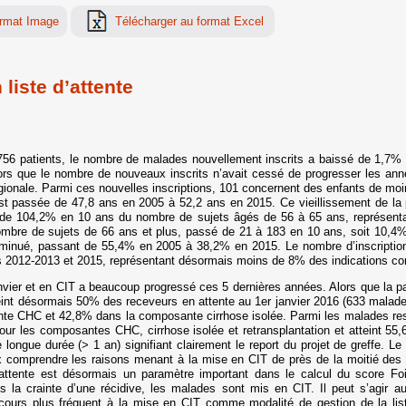
liste d’attente
56 patients, le nombre de malades nouvellement inscrits a baissé de 1,7% e
rs que le nombre de nouveaux inscrits n’avait cessé de progresser les a
 régionale. Parmi ces nouvelles inscriptions, 101 concernent des enfants de mo
 passée de 47,8 ans en 2005 à 52,2 ans en 2015. Ce vieillissement de la p
e de 104,2% en 10 ans du nombre de sujets âgés de 56 à 65 ans, représen
ombre de sujets de 66 ans et plus, passé de 21 à 183 en 10 ans, soit 10,4%
minué, passant de 55,4% en 2005 à 38,2% en 2015. Le nombre d’inscriptions 
s 2012-2013 et 2015, représentant désormais moins de 8% des indications co
vier et en CIT a beaucoup progressé ces 5 dernières années. Alors que la 
teint désormais 50% des receveurs en attente au 1er janvier 2016 (633 malade
te CHC et 42,8% dans la composante cirrhose isolée. Parmi les malades restan
our les composantes CHC, cirrhose isolée et retransplantation et atteint 5
 longue durée (> 1 an) signifiant clairement le report du projet de greffe. 
ux comprendre les raisons menant à la mise en CIT de près de la moitié des
d’attente est désormais un paramètre important dans le calcul du score 
ns la crainte d’une récidive, les malades sont mis en CIT. Il peut s’agir a
ours plus fréquent à la mise en CIT comme modalité de gestion de la liste 