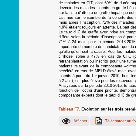
de malades en CIT, dont 60% de durée supé
devenir des malades inscrits en greffe hépa
sur la liste d'attente de greffe hépatique e
Estimée sur l’ensemble de la cohorte des ma
mois après l’inscription, 72% des malades é
4,9% étaient toujours en attente. La part d
Le taux d’IC de greffe avec prise en comp
diffère selon la période d’inscription à pa
71% à 24 mois pour la période 2013-2015 
importante du nombre de candidats que du n
qu’elle qu’en soit la cause. Pour les malad
cirrhose isolée à 47% en cas de CHC (co
retransplantation ou inscrits pour une tu
patients relevant de la composante «cirrh
accéléré en cas de MELD élevé mais avec u
inscrits à partir du 1er janvier 2010, hors
à 2 ans), est plus élevé pour les receveur
Analysées sur la période 2010-2015, le taux
fonction de l’octroi d’une priorité, démont
composante experts dont le taux d’IC de gre
Tableau F7.
Evolution sur les trois premi