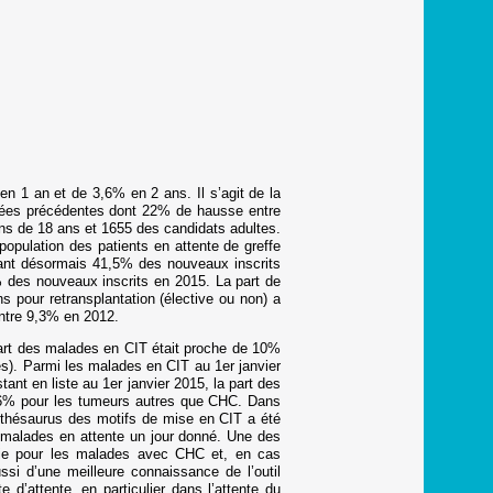
n 1 an et de 3,6% en 2 ans. Il s’agit de la
nnées précédentes dont 22% de hausse entre
ins de 18 ans et 1655 des candidats adultes.
opulation des patients en attente de greffe
tant désormais 41,5% des nouveaux inscrits
 des nouveaux inscrits en 2015. La part de
pour retransplantation (élective ou non) a
ntre 9,3% en 2012.
part des malades en CIT était proche de 10%
s). Parmi les malades en CIT au 1er janvier
t en liste au 1er janvier 2015, la part des
5,6% pour les tumeurs autres que CHC. Dans
Le thésaurus des motifs de mise en CIT a été
 malades en attente un jour donné. Une des
Foie pour les malades avec CHC et, en cas
ussi d’une meilleure connaissance de l’outil
d’attente, en particulier dans l’attente du