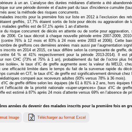
rieure à un an. L’analyse des durées médianes d’attente a été abandonnée 
tique sur une période donnée et d’autre part du taux d'incidence cumulée (tau
stimés avec la méthode des risques concurrents.
lades inscrits pour la première fois sur liste en 2012 à l’exclusion des re
taient greffés, 17,7% étaient sortis de liste pour décès ou aggravation de 
es malades greffés est de 57,1% après 1 an d’attente.
te du risque concurrent de décès en attente ou de sortie pour aggravation,
rtir de 2006. Ce taux décroit à chaque nouvelle période entre 2007-2009, 20
(contre 76% à 12 mois et 83% à 24 mois entre 2003 et 2006). Cette bais
ombre de greffons ces dernières années mais aussi par l’augmentation signi
es inscrits en 2014 et 2015, ce taux diffère selon la composante de greffe, 
ntre 64 % et 41% respectivement pour la période 2013-2014). Il est p
meur non CHC (73% et 75% à 1 an), probablement du fait de l’octroi plus f
ose isolée», le taux d’IC de greffe augmente avec la valeur du MELD, che
ne efficacité limitée dans le temps du fait de la survenue rapide du décè
 temps cumulé en CIT, le taux d’IC de greffe est significativement diminué ch
s pédiatriques comparé aux receveurs adultes (93% versus 78% à 36 mois).
 d’IC de greffe diffère selon les équipes (de 61 à 81% à 2 ans, hors équipes 
rant l’efficacité de la priorité nationale «super-urgences» (taux d’IC de gr
ffe est estimé à 87% après 24 mois d’attente versus 69% en l’absence de prio
ères années du devenir des malades inscrits pour la première fois en gr