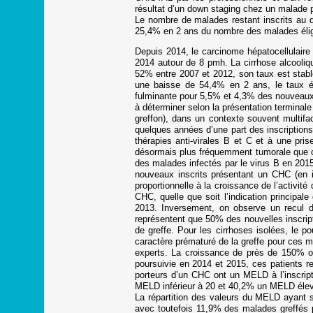
résultat d’un down staging chez un malade 
Le nombre de malades restant inscrits au d
25,4% en 2 ans du nombre des malades éligib
Depuis 2014, le carcinome hépatocellulaire 
2014 autour de 8 pmh. La cirrhose alcooliq
52% entre 2007 et 2012, son taux est stable
une baisse de 54,4% en 2 ans, le taux éta
fulminante pour 5,5% et 4,3% des nouveaux in
à déterminer selon la présentation terminale
greffon), dans un contexte souvent multifac
quelques années d’une part des inscriptions
thérapies anti-virales B et C et à une pris
désormais plus fréquemment tumorale que ci
des malades infectés par le virus B en 201
nouveaux inscrits présentant un CHC (en i
proportionnelle à la croissance de l’activit
CHC, quelle que soit l’indication princip
2013. Inversement, on observe un recul des
représentent que 50% des nouvelles inscript
de greffe. Pour les cirrhoses isolées, le
caractère prématuré de la greffe pour ces m
experts. La croissance de près de 150% o
poursuivie en 2014 et 2015, ces patients r
porteurs d’un CHC ont un MELD à l’inscript
MELD inférieur à 20 et 40,2% un MELD élev
La répartition des valeurs du MELD ayant se
avec toutefois 11,9% des malades greffés 