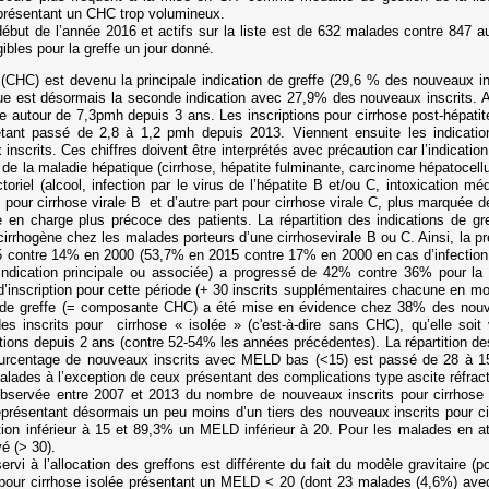
présentant un CHC trop volumineux.
ébut de l’année 2016 et actifs sur la liste est de 632 malades contre 847 a
les pour la greffe un jour donné.
(CHC) est devenu la principale indication de greffe (29,6 % des nouveaux in
ue est désormais la seconde indication avec 27,9% des nouveaux inscrits. A
 autour de 7,3pmh depuis 3 ans. Les inscriptions pour cirrhose post-hépatit
nt passé de 2,8 à 1,2 pmh depuis 2013. Viennent ensuite les indications
scrits. Ces chiffres doivent être interprétés avec précaution car l’indication 
 de la maladie hépatique (cirrhose, hépatite fulminante, carcinome hépatocellul
toriel (alcool, infection par le virus de l’hépatite B et/ou C, intoxication 
 pour cirrhose virale B et d’autre part pour cirrhose virale C, plus marquée d
e en charge plus précoce des patients. La répartition des indications de gr
rrhogène chez les malades porteurs d’une cirrhosevirale B ou C. Ainsi, la 
5 contre 14% en 2000 (53,7% en 2015 contre 17% en 2000 en cas d’infection 
ndication principale ou associée) a progressé de 42% contre 36% pour la
é d’inscription pour cette période (+ 30 inscrits supplémentaires chacune en 
ale de greffe (= composante CHC) a été mise en évidence chez 38% des nouv
 inscrits pour cirrhose « isolée » (c'est-à-dire sans CHC), qu’elle soit v
ions depuis 2 ans (contre 52-54% les années précédentes). La répartition des
 pourcentage de nouveaux inscrits avec MELD bas (<15) est passé de 28 à 15
alades à l’exception de ceux présentant des complications type ascite réfrac
bservée entre 2007 et 2013 du nombre de nouveaux inscrits pour cirrhose
eprésentant désormais un peu moins d’un tiers des nouveaux inscrits pour c
ion inférieur à 15 et 89,3% un MELD inférieur à 20. Pour les malades en at
é (> 30).
rvi à l’allocation des greffons est différente du fait du modèle gravitaire 
pour cirrhose isolée présentant un MELD < 20 (dont 23 malades (4,6%) av