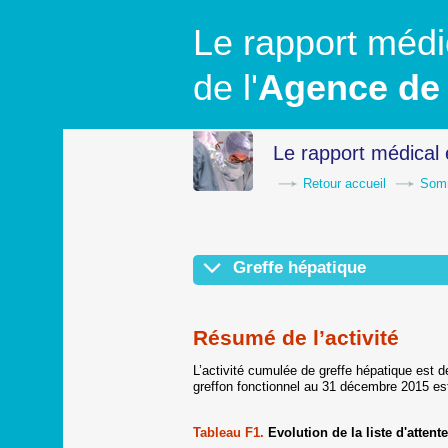
Le rapport médic
de l'
Agence de 
Le rapport médical 
Retour accueil
Som
Greffe hépatique
Résumé de l’activité
Devenir des candidats en liste d’atten
Prélèvement en vue de greffe hépati
Attribution des greffons et priorités
Activité de greffe hépatique
Greffe hépatique à partir de donneur 
Greffe hépatique à partir de donneur d
Survie post greffe
Conclusion
Résumé de l’activité
L’activité cumulée de greffe hépatique est 
greffon fonctionnel au 31 décembre 2015 est
Tableau F1.
Evolution de la liste d'attent