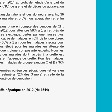
en 2014 au profit de l’étude d’une part du
x d’IC) de greffe et de décès ou aggravation
transplantations et des donneurs vivants, 36
la maladie et 5,5% hors aggravation et enfin
 sans prise en compte des périodes de CIT,
10-2012 pour atteindre 58% à 1 an et près de
se s’explique, certes par une hausse plus
ficative de malades en CIT de longue durée,
de 68% à 1 an pour les malades inscrits pour
lus élevé pour les malades en attente de
réquent d’une composante experts. Pour les
z des malades dont l’accès à la greffe est
s en l’absence de greffe. Pour les malades
ez les malades de groupe sanguin O et B (76%
fermées ou équipes pédiatriques) et varie en
effe estimé à 72% dès 3 mois) et celle de la
rité ou de dérogation.
effe hépatique en 2012 (N= 1544)