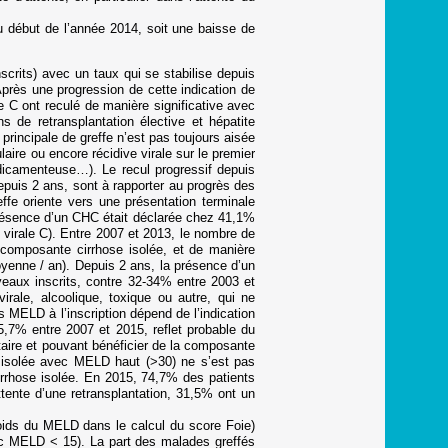
u début de l’année 2014, soit une baisse de
scrits) avec un taux qui se stabilise depuis
près une progression de cette indication de
e C ont reculé de manière significative avec
 de retransplantation élective et hépatite
principale de greffe n’est pas toujours aisée
aire ou encore récidive virale sur le premier
médicamenteuse…). Le recul progressif depuis
epuis 2 ans, sont à rapporter au progrès des
effe oriente vers une présentation terminale
présence d’un CHC était déclarée chez 41,1%
virale C). Entre 2007 et 2013, le nombre de
 composante cirrhose isolée, et de manière
moyenne / an). Depuis 2 ans, la présence d’un
eaux inscrits, contre 32-34% entre 2003 et
irale, alcoolique, toxique ou autre, qui ne
 MELD à l’inscription dépend de l’indication
,7% entre 2007 et 2015, reflet probable du
taire et pouvant bénéficier de la composante
 isolée avec MELD haut (>30) ne s’est pas
irrhose isolée. En 2015, 74,7% des patients
tente d’une retransplantation, 31,5% ont un
(poids du MELD dans le calcul du score Foie)
ec MELD < 15). La part des malades greffés