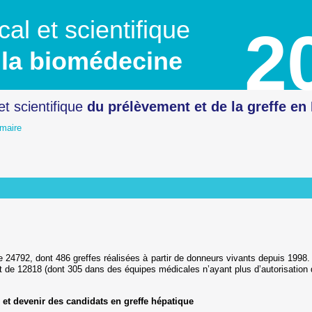
al et scientifique
2
la biomédecine
et scientifique
du prélèvement
et de la greffe en
maire
te
que
vivant
écédé après arrêt circulatoire
de 24792, dont 486 greffes réalisées à partir de donneurs vivants depuis 199
 de 12818 (dont 305 dans des équipes médicales n’ayant plus d’autorisation d
e et devenir des candidats en greffe hépatique