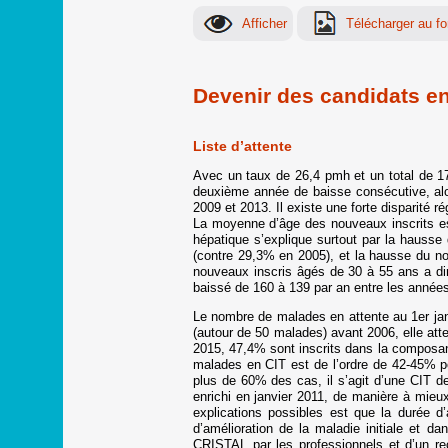
Devenir des candidats en 
Liste d’attente
Avec un taux de 26,4 pmh et un total de 17
deuxième année de baisse consécutive, alo
2009 et 2013. Il existe une forte disparité
La moyenne d’âge des nouveaux inscrits est
hépatique s’explique surtout par la hauss
(contre 29,3% en 2005), et la hausse du n
nouveaux inscris âgés de 30 à 55 ans a di
baissé de 160 à 139 par an entre les année
Le nombre de malades en attente au 1er jan
(autour de 50 malades) avant 2006, elle at
2015, 47,4% sont inscrits dans la composan
malades en CIT est de l’ordre de 42-45% p
plus de 60% des cas, il s’agit d’une CIT de
enrichi en janvier 2011, de manière à mie
explications possibles est que la durée 
d’amélioration de la maladie initiale et da
CRISTAL par les professionnels et d’un rec