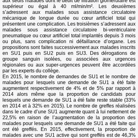
aux seuls malades dont le débit de filtration glomérulaire est
supérieur ou égal à 40 ml/min/m². Les deuxièmes
s’adressent aux malades sous assistance circulatoire
mécanique de longue durée ou cœur artificiel total qui
présentent une complication. Les troisièmes s’adressent aux
malades sous assistance circulatoire bi-ventriculaire
pneumatique ou cœur artificiel total implantés depuis 3 mois
ou plus, sans complication ni défaillance d’organe. Les
propositions sont faites successivement aux malades inscrits
en SU1 puis en SU2 puis en SU3. Des dérogations de
groupe sanguin isolées, ou associées aux urgences
régionales ou aux super-urgences peuvent être accordées
par les experts du collège.
En 2015, le nombre de demandes de SU1 et le nombre de
malades pour lesquels une demande de SU1 a été faite
augmentent respectivement de 4% et de 5% par rapport à
2014 alors même que la proportion de candidats pour
lesquels une demande de SU1 a été faite reste stable (33%
en 2014 et à 32% en 2015). Le nombre de greffes réalisées
dans le cadre d’une SU1 augmente quant à lui nettement de
22,5% en raison de l’augmentation de la proportion des
malades pour lesquels une demande de SU1 a été faite qui
ont été greffés. En 2015, effectivement, la proportion de
malades avec une SU1 active qui sont greffés est de 46,3%