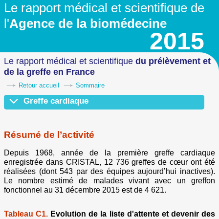
Le rapport médical et scientifique
de
l'
Agence de la biomédecine
2015
Le rapport médical et scientifique
du prélèvement
et
de la greffe en France
Retour accueil
Sommaire
Greffe cardiaque
Résumé de l’activité
Devenir des candidats en liste d'attente
Prélèvement en vue de greffe
Attribution des greffons et priorités
Activité de greffe
Survie post greffe
Conclusion
Résumé de l’activité
Depuis 1968, année de la première greffe cardiaque
enregistrée dans CRISTAL, 12 736 greffes de cœur ont été
réalisées (dont 543 par des équipes aujourd’hui inactives).
Le nombre estimé de malades vivant avec un greffon
fonctionnel au 31 décembre 2015 est de 4 621.
Tableau C1.
Evolution de la liste d'attente et devenir des