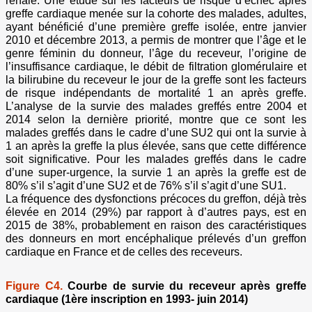
rénale. Une étude sur les facteurs de risque d’échec après
greffe cardiaque menée sur la cohorte des malades, adultes,
ayant bénéficié d’une première greffe isolée, entre janvier
2010 et décembre 2013, a permis de montrer que l’âge et le
genre féminin du donneur, l’âge du receveur, l’origine de
l’insuffisance cardiaque, le débit de filtration glomérulaire et
la bilirubine du receveur le jour de la greffe sont les facteurs
de risque indépendants de mortalité 1 an après greffe.
L’analyse de la survie des malades greffés entre 2004 et
2014 selon la dernière priorité, montre que ce sont les
malades greffés dans le cadre d’une SU2 qui ont la survie à
1 an après la greffe la plus élevée, sans que cette différence
soit significative. Pour les malades greffés dans le cadre
d’une super-urgence, la survie 1 an après la greffe est de
80% s’il s’agit d’une SU2 et de 76% s’il s’agit d’une SU1.
La fréquence des dysfonctions précoces du greffon, déjà très
élevée en 2014 (29%) par rapport à d’autres pays, est en
2015 de 38%, probablement en raison des caractéristiques
des donneurs en mort encéphalique prélevés d’un greffon
cardiaque en France et de celles des receveurs.
Figure C4.
Courbe de survie du receveur après greffe
cardiaque (1ère inscription en 1993- juin 2014)