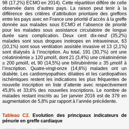
98 (17,2%) ECMO en 2014). Cette répartition diffère de celle
observée dans d’autres pays. La raison peut tenir à la
différence des critères d’attribution prioritaire des greffons
entre les pays avec en France une priorité d’accès à la greffe
donnée aux malades sous ECMO et l’absence de priorité
pour les malades sous assistance circulatoire de longue
durée sans complication. Deux cent dix-neuf (35,2%)
malades sont sous drogues inotropes en intraveineux, 63
(10,1%) sont sous ventilation assistée invasive et 13 (2,1%)
sont dialysés à l’inscription. Au total, 191 (30,7%) ont une
créatininémie ≥ 120 µmol/l, dont 21 (3,4%) une créatininémie
≥ 200 µmol/l, et, 90 (14,5%) une bilirubinémie ≥ 35 µmol/l à
l’inscription. Quatre-vingt-onze (14,6%) malades ont un
diabète. Les cardiomyopathies dilatées et les cardiopathies
ischémiques restent les indications les plus fréquentes de
nouvelle inscription en liste d’attente avec respectivement
45,8% et 33,6% des nouvelles inscriptions. Le nombre de
malades restant inscrits au 1er janvier 2016 est de 379 en
augmentation de 5,8% par rapport à l’année précédente.
Tableau C2.
Evolution des principaux indicateurs de
pénurie en greffe cardiaque