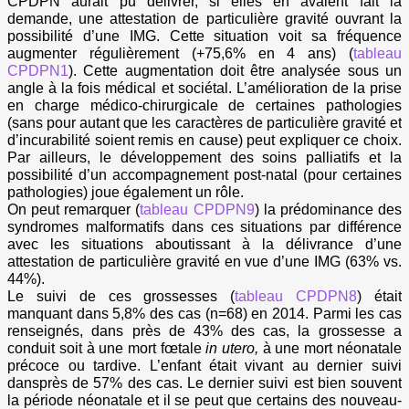
CPDPN aurait pu délivrer, si elles en avaient fait la
demande, une attestation de particulière gravité ouvrant la
possibilité d’une IMG. Cette situation voit sa fréquence
augmenter régulièrement (+75,6% en 4 ans) (
tableau
CPDPN1
). Cette augmentation doit être analysée sous un
angle à la fois médical et sociétal. L’amélioration de la prise
en charge médico-chirurgicale de certaines pathologies
(sans pour autant que les caractères de particulière gravité et
d’incurabilité soient remis en cause) peut expliquer ce choix.
Par ailleurs, le développement des soins palliatifs et la
possibilité d’un accompagnement post-natal (pour certaines
pathologies) joue également un rôle.
On peut remarquer (
tableau CPDPN9
) la prédominance des
syndromes malformatifs dans ces situations par différence
avec les situations aboutissant à la délivrance d’une
attestation de particulière gravité en vue d’une IMG (63% vs.
44%).
Le suivi de ces grossesses (
tableau CPDPN8
) était
manquant dans 5,8% des cas (n=68) en 2014. Parmi les cas
renseignés, dans près de 43% des cas, la grossesse a
conduit soit à une mort fœtale
in utero,
à une mort néonatale
précoce ou tardive. L’enfant était vivant au dernier suivi
dansprès de 57% des cas. Le dernier suivi est bien souvent
la période néonatale et il se peut que certains des nouveau-