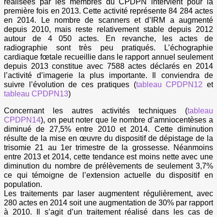
réalisées par les membres du CPDPN intervient pour la
première fois en 2013. Cette activité représente 84 284 actes
en 2014. Le nombre de scanners et d’IRM a augmenté
depuis 2010, mais reste relativement stable depuis 2012
autour de 4 050 actes. En revanche, les actes de
radiographie sont très peu pratiqués. L’échographie
cardiaque fœtale recueillie dans le rapport annuel seulement
depuis 2013 constitue avec 7588 actes déclarés en 2014
l’activité d’imagerie la plus importante. Il conviendra de
suivre l’évolution de ces pratiques (
tableau CPDPN12
et
tableau CPDPN13
)
Concernant les autres activités techniques (
tableau
CPDPN14
), on peut noter que le nombre d’amniocentèses a
diminué de 27,5% entre 2010 et 2014. Cette diminution
résulte de la mise en œuvre du dispositif de dépistage de la
trisomie 21 au 1er trimestre de la grossesse. Néanmoins
entre 2013 et 2014, cette tendance est moins nette avec une
diminution du nombre de prélèvements de seulement 3,7%
ce qui témoigne de l’extension actuelle du dispositif en
population.
Les traitements par laser augmentent régulièrement, avec
280 actes en 2014 soit une augmentation de 30% par rapport
à 2010. Il s’agit d’un traitement réalisé dans les cas de