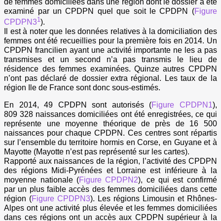
de femmes domiciliées dans une région dont le dossier a été
examiné par un CPDPN quel que soit le CPDPN (
Figure
1
CPDPN3
).
Il est à noter que les données relatives à la domiciliation des
femmes ont été recueillies pour la première fois en 2014. Un
CPDPN francilien ayant une activité importante ne les a pas
transmises et un second n’a pas transmis le lieu de
résidence des femmes examinées. Quinze autres CPDPN
n’ont pas déclaré de dossier extra régional. Les taux de la
région Ile de France sont donc sous-estimés.
En 2014, 49 CPDPN sont autorisés (
Figure CPDPN1
),
809 328 naissances domiciliées ont été enregistrées, ce qui
représente une moyenne théorique de près de 16 500
naissances pour chaque CPDPN. Ces centres sont répartis
sur l’ensemble du territoire hormis en Corse, en Guyane et à
Mayotte (Mayotte n’est pas représenté sur les cartes).
Rapporté aux naissances de la région, l’activité des CPDPN
des régions Midi-Pyrénées et Lorraine est inférieure à la
moyenne nationale (
Figure CPDPN2
), ce qui est confirmé
par un plus faible accès des femmes domiciliées dans cette
région (
Figure CPDPN3
). Les régions Limousin et Rhônes-
Alpes ont une activité plus élevée et les femmes domiciliées
dans ces régions ont un accès aux CPDPN supérieur à la