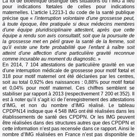
La loi de bioéthique distingue des situations où l’IMG a lieu
pour indications fœtales de celles pour indications
maternelles. L’article L2213-1 du code de la santé publique
précise que «
l'interruption volontaire d'une grossesse peut,
à toute époque, être pratiquée si deux médecins membres
d'une équipe pluridisciplinaire attestent, après que cette
équipe a rendu son avis consultatif, soit que la poursuite de
la grossesse met en péril grave la santé de la femme, soit
qu'il existe une forte probabilité que l'enfant à naître soit
atteint d'une affection d'une particulière gravité reconnue
comme incurable au moment du diagnostic.
»
En 2014, 7 104 attestations de particulière gravité en vue
d'une interruption médicale de grossesse pour motif fœtal et
318 pour motif maternel ont été déclarées par les centres,
soit au total 0,92% des naissances : 0,88% pour motif fœtal
et 0,04% pour motif maternel. Ces chiffres semblent se
stabiliser par rapport à 2013 (respectivement 7 200 et 352). Il
est à noter qu’il s’agit ici de l’enregistrement des attestations
d’IMG, et non du nombre d’IMG réalisé. Le tableau
CPDPN14 indique que 4 548 IMG ont été réalisées dans les
établissements de santé des CPDPN. Or les IMG peuvent
être réalisées dans des structures autres que des CPDPN et
cette information n’est pas recensée dans ce rapport. Ainsi le
nombre d’IMG réalisées en France n’est pas disponible de