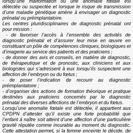
lorsqu’une malformation ou une anomalie fœtale est
détectée ou suspectée et lorsque le risque de transmission
d’une maladie génétique amène à envisager un diagnostic
prénatal ou préimplantatoire.
Les centres pluridisciplinaires de diagnostic prénatal ont
pour mission :
- de favoriser l’accès à l’ensemble des activités de
diagnostic prénatal et d’assurer leur mise en œuvre en
constituant un pôle de compétences cliniques, biologiques et
d’imagerie au service des patients et des praticiens ;
- de donner des avis et conseils, en matière de diagnostic,
de thérapeutique et de pronostic, aux cliniciens et aux
biologistes qui s’adressent à eux lorsqu’ils suspectent une
affection de l’embryon ou du fœtus ;
- de poser l’indication de recourir au diagnostic
préimplantatoire ;
- d’organiser des actions de formation théorique et pratique
destinées aux praticiens concernés par le diagnostic
prénatal des diverses affections de l’embryon et du fœtus.
Lorsqu’une anomalie fœtale est détectée, il appartient aux
CPDPN d’attester qu’il existe une forte probabilité que
l’enfant à naître soit atteint d’une affection d’une particulière
gravité réputée comme incurable au moment du diagnostic.
Cette attestation permet, si la femme enceinte le décide, de