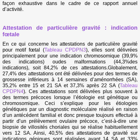
façon exhaustive dans le cadre de ce rapport annuel
d’activité.
Attestation de particulière gravité : indication
fœtale
En ce qui concerne les attestations de particulière gravité
pour motif fœtal (
Tableau CPDPN3
), elles sont délivrées
principalement pour une indication chromosomique (39,9%
des indications) oudes malformations (44,3%des
indications), soit 84,2% de ces attestations.Globalement,
27,4% des attestations ont été délivrées pour des termes de
grossesse inférieurs à 14 semaines d’aménorrhées (SA),
35,2% entre 15 et 21 SA et 37,3% après 22 SA (
Tableau
CPDPN4
). Ces attestations sont délivrées plus souvent à
des termes précoces lorsque l’étiologie est génétique ou
chromosomique. Ceci s’explique pour les étiologies
génétiques par un diagnostic moléculaire réalisé en raison
d’un antécédent familial et donc presque toujours effectué à
partir d’un prélèvement ovulaire précoce, c’est-à-dire une
biopsie de villosités choriales qui se réalise habituellement
vers 12 SA. Ainsi, 40,5% des attestations de gravité sur
indications géniques sont réalisées avant 14 SA et 33%