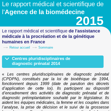
Le rapport médical et scientifique
de
l'
Agence de la biomédecine
2015
Le rapport médical et scientifique
de l'assistance
médicale à la procréation
et de la génétique
humaines en France
Retour accueil
Sommaire
Centres pluridisciplinaires de
diagnostic prénatal 2014
Matériel et méthode
Activités des Centres Pluridisciplinaires de Diagnostic Prénatal
La répartition sur le territoire de l'offre de soin
Attestation de particulière gravité en vue d'une interruption médical
Activités techniques en médecine fœtale dans les centres pluridiscipl
«
Les centres pluridisciplinaires de diagnostic prénatal
(CPDPN), constitués par la loi de bioéthique de 1994,
fonctionnent depuis 1999 (date de parution des décrets
d’application de cette loi). Ils participent au dispositif
d’encadrement des activités de diagnostic prénatal et de
diagnostic préimplantatoire souhaité par le législateur. Ils
aident les équipes médicales, la femme et les couples dans
l’analyse, la prise de décision et le suivi de la grossesse