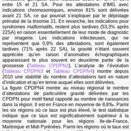
entre 15 et 21 SA. Pour les attestations d’IMG avec
indications chromosomiques, environ 81% sont délivrées
avant 21 SA, ce qui pourrait s’expliquer par le dépistage
prénatal de la trisomie 21. En revanche, les indications pour
syndromes malformatifs, restent plus tardives (53,3% après
22SA) en raison essentiellement de leur mode de diagnostic
par imagerie. Les indications infectieuses, qui ne
représentent que 0,9% des attestations, sont également
tardives (71% après 22 SA), la gravité n’étant souvent
appréciée qu’en raison d’anomalies échographiques
apparaissant le plus souvent en deuxième partie de la
grossesse (
Tableau CPDPN2
). L’analyse de l’évolution
(
Tableau CPDPN3
et
Tableau CPDPN4
) montre depuis
2010 une stabilité du nombre d’attestations tant en nature
d’indication et qu’en terme auquel elles sont délivrées.
La figure CPDPN4 montre au niveau régional le nombre
d’attestations de particulière gravité délivrées par les
CPDPN pour motif fœtal rapporté au nombre de naissances
dans la région. Il est en France en moyenne de 8,8‰. Parmi
les six régions où ce taux est plus élevé, le test statistique
indique que ce taux est significativement supérieur à la
moyenne nationale pour les régions Ile-de-France,
Martinique et Midi Pyrénées. Parmi les régions où le taux est