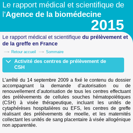
Le rapport médical et scientifique
de
l'
Agence de la biomédecine
2015
Le rapport médical et scientifique
du prélèvement
et
de la greffe en France
Retour accueil
Sommaire
Activité des centres de prélèvement de
CSH
Matériel et méthodes
Prélèvement de CSH du sang périphérique par cytaphérèse (CSHP)
Prélèvement de CSH de la moelle osseuse
Prélèvement de CSH du sang placentaire
Conclusion
L’arrêté du 14 septembre 2009 a fixé le contenu du dossier
accompagnant la demande d’autorisation ou de
renouvellement d’autorisation de tous les centres effectuant
des prélèvements de cellules souches hématopoïétiques
(CSH) à visée thérapeutique, incluant les unités de
cytaphérèses hospitalières ou EFS, les centres de greffe
réalisant des prélèvements de moelle, et les maternités
collectant les unités de sang placentaire à visée allogénique
non apparentée.