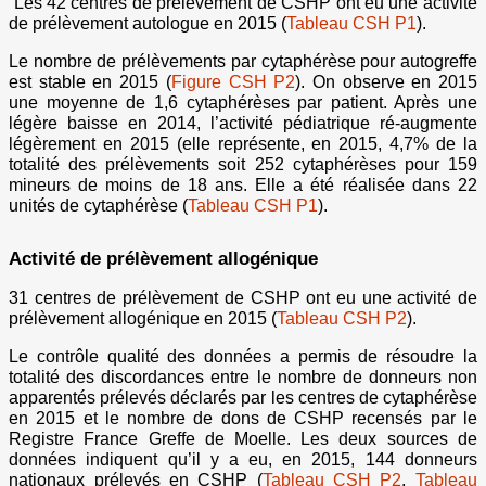
Les 42 centres de prélèvement de CSHP ont eu une activité
de prélèvement autologue en 2015 (
Tableau CSH P1
).
Le nombre de prélèvements par cytaphérèse pour autogreffe
est stable en 2015 (
Figure CSH P2
). On observe en 2015
une moyenne de 1,6 cytaphérèses par patient. Après une
légère baisse en 2014, l’activité pédiatrique ré-augmente
légèrement en 2015 (elle représente, en 2015, 4,7% de la
totalité des prélèvements soit 252 cytaphérèses pour 159
mineurs de moins de 18 ans. Elle a été réalisée dans 22
unités de cytaphérèse (
Tableau CSH P1
).
Activité de prélèvement allogénique
31 centres de prélèvement de CSHP ont eu une activité de
prélèvement allogénique en 2015 (
Tableau CSH P2
).
Le contrôle qualité des données a permis de résoudre la
totalité des discordances entre le nombre de donneurs non
apparentés prélevés déclarés par les centres de cytaphérèse
en 2015 et le nombre de dons de CSHP recensés par le
Registre France Greffe de Moelle. Les deux sources de
données indiquent qu’il y a eu, en 2015, 144 donneurs
nationaux prélevés en CSHP (
Tableau CSH P2
,
Tableau